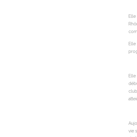
Elle
Rhôn
comp
Elle
prog
Elle
débu
club
atte
Aujo
vie 