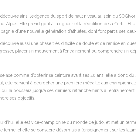
 découvre ainsi l’exigence du sport de haut niveau au sein du SOGivo
e-Alpes. Elle prend goût à la rigueur et la répétition des efforts. Ell
agnie d’une nouvelle génération d’athlètes, dont font partis ses deux
 découvre aussi une phase très difficile de doute et de remise en que
resser, placer un mouvement à l’entrainement ou comprendre un dé
 se fixe comme d’obtenir sa ceinture avant ses 40 ans, elle a donc dû s
t, elle parvient à décrocher une première médaille aux championnat
 qui la poussera jusqu’à ses derniers retranchements à l’entrainement,
indre ses objectifs.
urd’hui, elle est vice-championne du monde de judo, et met un terme 
se ferme, et elle se consacre désormais à l’enseignement sur les tata