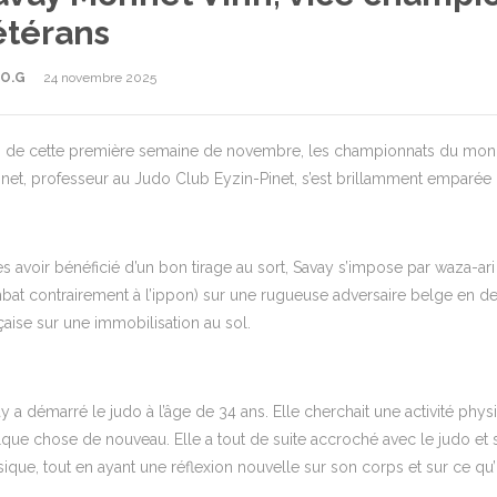
étérans
.O.G
24 novembre 2025
 de cette première semaine de novembre, les championnats du monde 
et, professeur au Judo Club Eyzin-Pinet, s’est brillamment emparée d
s avoir bénéficié d’un bon tirage au sort, Savay s’impose par waza-ar
at contrairement à l’ippon) sur une rugueuse adversaire belge en demi-
çaise sur une immobilisation au sol.
y a démarré le judo à l’âge de 34 ans. Elle cherchait une activité phy
que chose de nouveau. Elle a tout de suite accroché avec le judo et ses
ique, tout en ayant une réflexion nouvelle sur son corps et sur ce qu’