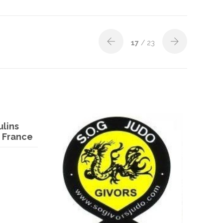
17
/ 23
lins
 France