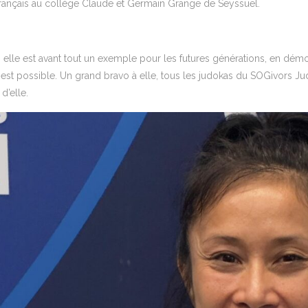
rançais au collège Claude et Germain Grange de Seyssuel.
 elle est avant tout un exemple pour les futures générations, en démontr
 est possible. Un grand bravo à elle, tous les judokas du SOGivors Ju
 d’elle.