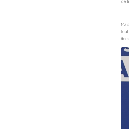
de f
Mais
tout
fiers