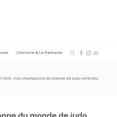
cter
L’histoire & Le Palmarès
t Vinh, vice championne du monde de judo vétérans
onne du monde de judo