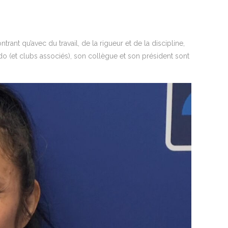
ant qu’avec du travail, de la rigueur et de la discipline,
do (et clubs associés), son collègue et son président sont