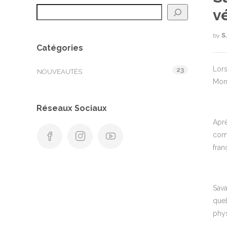
v
by
S
Catégories
Lors
23
NOUVEAUTÉS
Monn
Réseaux Sociaux
Aprè
comb
fran
Sava
quel
phys